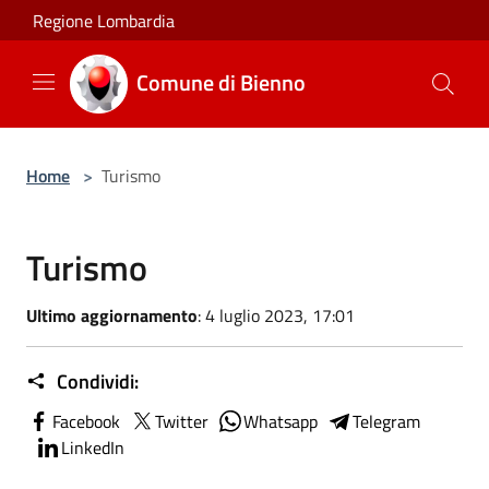
Salta al contenuto principale
Regione Lombardia
Comune di Bienno
Home
>
Turismo
Turismo
Ultimo aggiornamento
: 4 luglio 2023, 17:01
Condividi:
Facebook
Twitter
Whatsapp
Telegram
LinkedIn