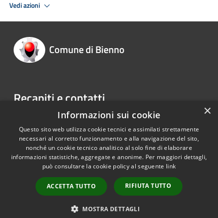
Vedi azioni
Comune di Bienno
Recapiti e contatti
×
Informazioni sui cookie
Piazza Liberazione 1 25040 Bienno BS
Telefono:
0364 40001
Questo sito web utilizza cookie tecnici e assimilati strettamente
necessari al corretto funzionamento e alla navigazione del sito,
nonché un cookie tecnico analitico al solo fine di elaborare
informazioni statistiche, aggregate e anonime. Per maggiori dettagli,
RSS
Copyright © 2026 • Comune di
può consultare la cookie policy al seguente
link
Accessibilità
Bienno • Powered by
Privacy
Municipium
Accesso
•
RIFIUTA TUTTO
ACCETTA TUTTO
Cookie
redazione
Mappa del sito
MOSTRA DETTAGLI