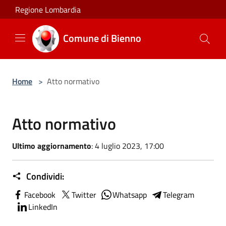
Salta al contenuto principale
Regione Lombardia
Comune di Bienno
Home
>
Atto normativo
Atto normativo
Ultimo aggiornamento
: 4 luglio 2023, 17:00
Condividi:
Facebook
Twitter
Whatsapp
Telegram
LinkedIn