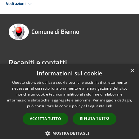
Vedi azioni
Comune di Bienno
Recapiti e contatti
×
Informazioni sui cookie
Piazza Liberazione 1 25040 Bienno BS
Telefono:
0364 40001
Questo sito web utilizza cookie tecnici e assimilati strettamente
necessari al corretto funzionamento e alla navigazione del sito,
nonché un cookie tecnico analitico al solo fine di elaborare
informazioni statistiche, aggregate e anonime. Per maggiori dettagli,
RSS
Copyright © 2026 • Comune di
può consultare la cookie policy al seguente
link
Accessibilità
Bienno • Powered by
Privacy
Municipium
Accesso
•
RIFIUTA TUTTO
ACCETTA TUTTO
Cookie
redazione
Mappa del sito
MOSTRA DETTAGLI