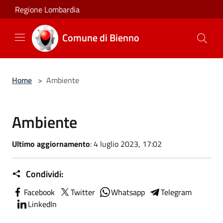
Salta al contenuto principale
Regione Lombardia
Comune di Bienno
Home
>
Ambiente
Ambiente
Ultimo aggiornamento
: 4 luglio 2023, 17:02
Condividi:
Facebook
Twitter
Whatsapp
Telegram
LinkedIn