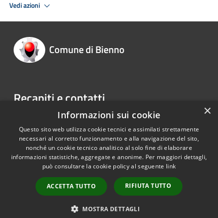
Vedi azioni
Comune di Bienno
Recapiti e contatti
×
Informazioni sui cookie
Piazza Liberazione 1 25040 Bienno BS
Telefono:
0364 40001
Questo sito web utilizza cookie tecnici e assimilati strettamente
necessari al corretto funzionamento e alla navigazione del sito,
nonché un cookie tecnico analitico al solo fine di elaborare
informazioni statistiche, aggregate e anonime. Per maggiori dettagli,
RSS
Copyright © 2026 • Comune di
può consultare la cookie policy al seguente
link
Accessibilità
Bienno • Powered by
Privacy
Municipium
Accesso
•
RIFIUTA TUTTO
ACCETTA TUTTO
Cookie
redazione
Mappa del sito
MOSTRA DETTAGLI